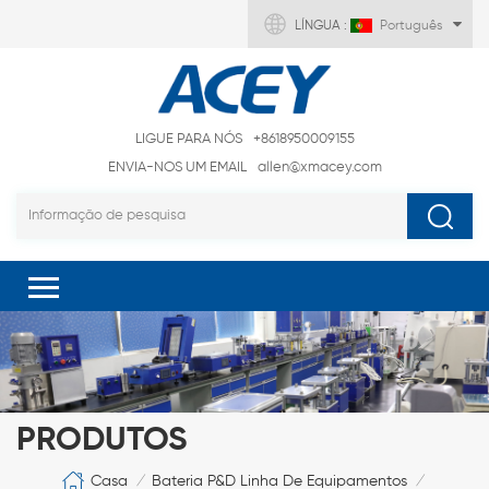
LÍNGUA :
Português
LIGUE PARA NÓS
+8618950009155
ENVIA-NOS UM EMAIL
allen@xmacey.com
PRODUTOS
Casa
Bateria P&D Linha De Equipamentos
/
/