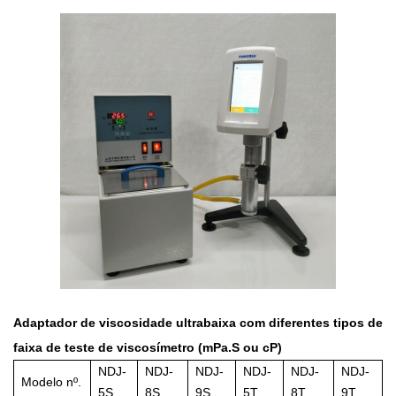
Adaptador de viscosidade ultrabaixa com diferentes tipos de
faixa de teste de viscosímetro (mPa.S ou cP)
NDJ-
NDJ-
NDJ-
NDJ-
NDJ-
NDJ-
Modelo nº.
5S
8S
9S
5T
8T
9T