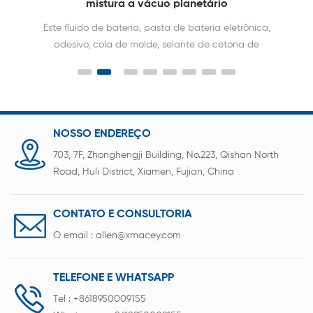
bateria de lítio de laboratório Com função de
aquecimento
é amplamente utilizado na pesquisa de vários
filmes de revestimento de alta temperatura, como
filmes de cerâmica, filmes de cristal, filmes de
material de bateria e especial nano filmes; pode
se adaptar ao desenvolvimento da ciência e da
tecnologia para a formação de filmes sob
condições de alta temperatura no futuro.
NOSSO ENDEREÇO
703, 7F, Zhonghengji Building, No.223, Qishan North
Road, Huli District, Xiamen, Fujian, China
CONTATO E CONSULTORIA
O email :
allen@xmacey.com
TELEFONE E WHATSAPP
Tel :
+8618950009155