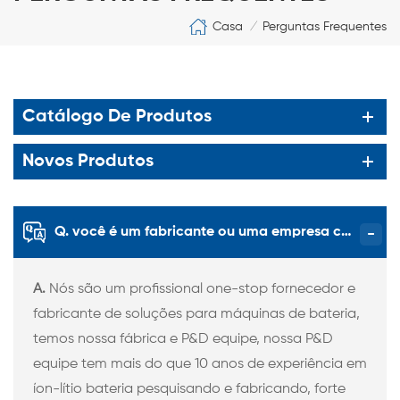
Casa
Perguntas Frequentes
/
Catálogo De Produtos
Novos Produtos
Q. você é um fabricante ou uma empresa comercial?
A.
Nós são um profissional one-stop fornecedor e
fabricante de soluções para máquinas de bateria,
temos nossa fábrica e P&D equipe, nossa P&D
equipe tem mais do que 10 anos de experiência em
íon-lítio bateria pesquisando e fabricando, forte