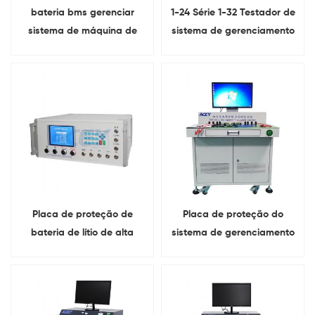
bateria bms gerenciar
1-24 Série 1-32 Testador de
sistema de máquina de
sistema de gerenciamento
teste de placa de proteção
de bateria de placa de
de bateria de lítio
proteção da série
Placa de proteção de
Placa de proteção do
bateria de lítio de alta
sistema de gerenciamento
precisão de laboratório 1-
de bateria 24 série
24 série testador BMS
testador BMS com
computador