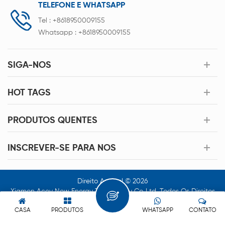
TELEFONE E WHATSAPP
Tel :
+8618950009155
Whatsapp :
+8618950009155
SIGA-NOS
HOT TAGS
PRODUTOS QUENTES
INSCREVER-SE PARA NOS
Direito Autoral © 2026
Xiamen Acey New Energy Technology Co.,Ltd. Todos Os Direitos
Reservados.
CASA
PRODUTOS
WHATSAPP
CONTATO