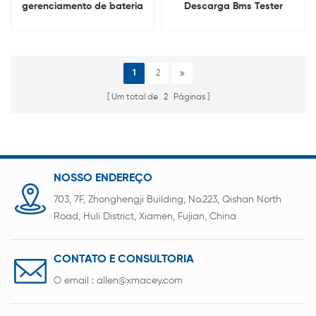
gerenciamento de bateria
Descarga Bms Tester
série 1-32 200A, carga
Máquina
200A, descarga, máquina
de teste BMS
1
2
Um total de
2
Páginas
NOSSO ENDEREÇO
703, 7F, Zhonghengji Building, No.223, Qishan North
Road, Huli District, Xiamen, Fujian, China
CONTATO E CONSULTORIA
O email :
allen@xmacey.com