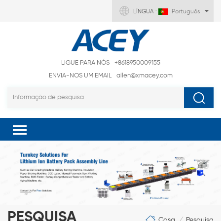
LÍNGUA :
Português
LIGUE PARA NÓS
+8618950009155
ENVIA-NOS UM EMAIL
allen@xmacey.com
PESQUISA
Casa
Pesquisa
/