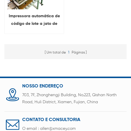
Impressora automática de
código de lote a jato de
tinta Máquina de
impressão de código de
caracteres de data
Um total de
1
Páginas
NOSSO ENDEREÇO
703, 7F, Zhonghengji Building, No.223, Qishan North
Road, Huli District, Xiamen, Fujian, China
CONTATO E CONSULTORIA
O email :
allen@xmacey.com