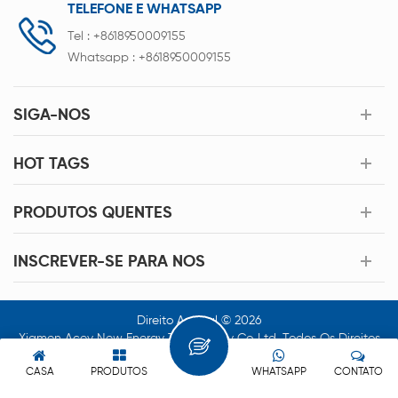
TELEFONE E WHATSAPP
Tel :
+8618950009155
Whatsapp :
+8618950009155
SIGA-NOS
HOT TAGS
PRODUTOS QUENTES
INSCREVER-SE PARA NOS
Direito Autoral © 2026
Xiamen Acey New Energy Technology Co.,Ltd. Todos Os Direitos
Reservados.
CASA
PRODUTOS
WHATSAPP
CONTATO