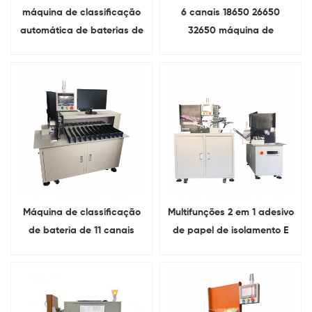
máquina de classificação
6 canais 18650 26650
automática de baterias de
32650 máquina de
cilindro de 5 canais 18650
classificação de
linha de bateria
classificação de bateria
Para célula cilíndrica
Máquina de classificação
Multifunções 2 em 1 adesivo
de bateria de 11 canais
de papel de isolamento E
Para resistência interna da
máquinas de triagem Para
bateria e VoltageTesting
conjunto de bateria