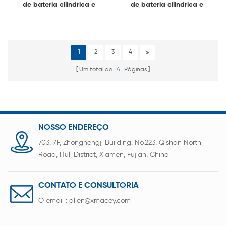
de bateria cilíndrica e
de bateria cilíndrica e
máquina de colagem de
máquina de colagem de
papel isolante 2 em 1
papel isolante 2 em 1
1
2
3
4
Um total de
4
Páginas
NOSSO ENDEREÇO
703, 7F, Zhonghengji Building, No.223, Qishan North
Road, Huli District, Xiamen, Fujian, China
CONTATO E CONSULTORIA
O email :
allen@xmacey.com