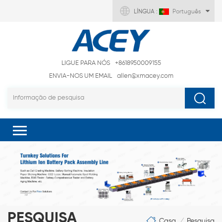
LÍNGUA :
Português
LIGUE PARA NÓS
+8618950009155
ENVIA-NOS UM EMAIL
allen@xmacey.com
PESQUISA
Casa
Pesquisa
/