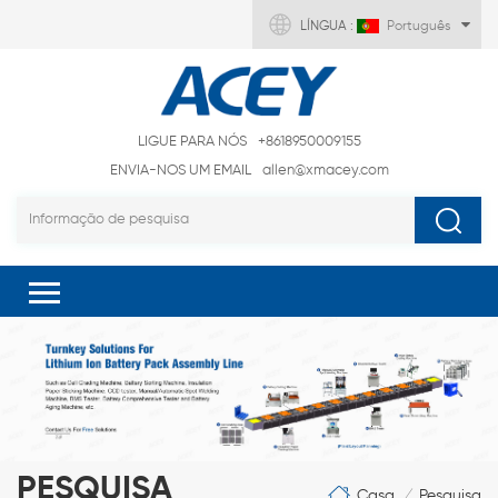
LÍNGUA :
Português
LIGUE PARA NÓS
+8618950009155
ENVIA-NOS UM EMAIL
allen@xmacey.com
PESQUISA
Casa
Pesquisa
/