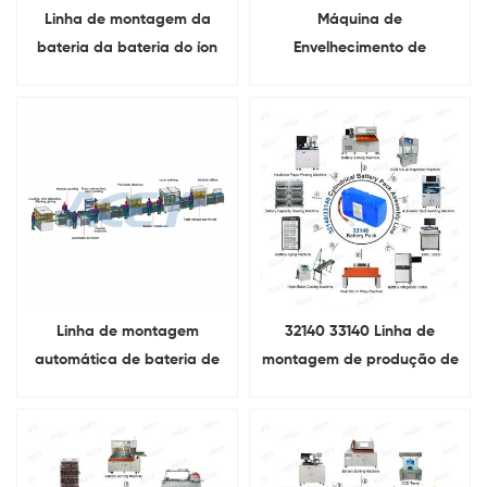
Linha de montagem da
Máquina de
bateria da bateria do íon
Envelhecimento de
do lítio que faz a máquina
Descarga 20A de
Carregamento de 7 Canais
100V 10A para Pacote de
Bateria de Lítio
Linha de montagem
32140 33140 Linha de
automática de bateria de
montagem de produção de
lítio prismática
baterias cilíndricas de íons
de lítio