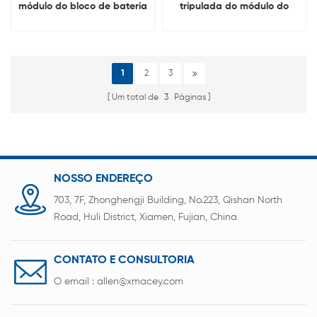
módulo do bloco de bateria
tripulada do módulo do
de íon de lítio do zangão
bloco da bateria de íon de
do UAV
lítio do zangão do veículo
aéreo
1
2
3
Um total de
3
Páginas
NOSSO ENDEREÇO
703, 7F, Zhonghengji Building, No.223, Qishan North
Road, Huli District, Xiamen, Fujian, China
CONTATO E CONSULTORIA
O email :
allen@xmacey.com