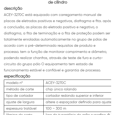
de cilindro
descrição
ACEY-3270C está equipado com carregamento manual de
placas de eletrodos positivos e negativos, diafragma e fita. após
a conclusão, as placas do eletrodo positivo e negativo, o
diafragma, a fita de terminação e a fita de proteção podem ser
totalmente enroladas automaticamente no grupo de pólos de
acordo com o pré-determinado requisitos de produto e
processo. tem a função de monitorar comprimento e diâmetro,
podendo realizar chanfros, através de teste de furo e curto-
circuito do grupo pólo O equipamento tem estado de
funcionamento estável e confiável e garantia de processo.
especificação
modelo nº
ACEY-3270C
método de corte
chip único rolando
tipo de cortador
cortador redondo superior e inferior
ajuste de largura
altere o espaçador definido para ajuste
espessura tratável
100 ~ 300 m
lâmina de corte
liga de tungstênio de grão superfino, Φ 