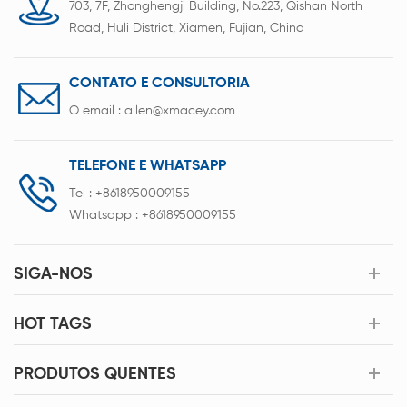
703, 7F, Zhonghengji Building, No.223, Qishan North
Road, Huli District, Xiamen, Fujian, China
CONTATO E CONSULTORIA
O email :
allen@xmacey.com
TELEFONE E WHATSAPP
Tel :
+8618950009155
Whatsapp :
+8618950009155
SIGA-NOS
HOT TAGS
PRODUTOS QUENTES