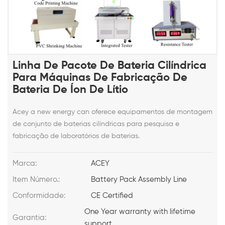
Linha De Pacote De Bateria Cilíndrica
Para Máquinas De Fabricação De
Bateria De Íon De Lítio
Acey a new energy can oferece equipamentos de montagem
de conjunto de baterias cilíndricas para pesquisa e
fabricação de laboratórios de baterias.
Marca:
ACEY
Item Número.:
Battery Pack Assembly Line
Conformidade:
CE Certified
One Year warranty with lifetime
Garantia:
support