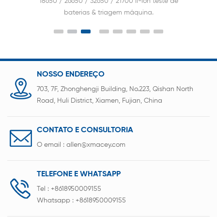
18650 / 26650 / 32650 / 21700 li-ion teste de
baterias & triagem máquina.
NOSSO ENDEREÇO
703, 7F, Zhonghengji Building, No.223, Qishan North
Road, Huli District, Xiamen, Fujian, China
CONTATO E CONSULTORIA
O email :
allen@xmacey.com
TELEFONE E WHATSAPP
Tel :
+8618950009155
Whatsapp :
+8618950009155