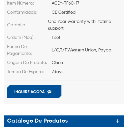
Item Número.:
ACEY-TF60-17
Conformidade:
CE Certified
One Year warranty with lifetime
Garantia:
support
Ordem (Moq) :
1 set
Forma De
L/C,T/T,Western Union, Paypal
Pagamento:
Origem Do Produto:
China
Tempo De Espera:
7days
INQUIRE AGORA
Catálogo De Produtos