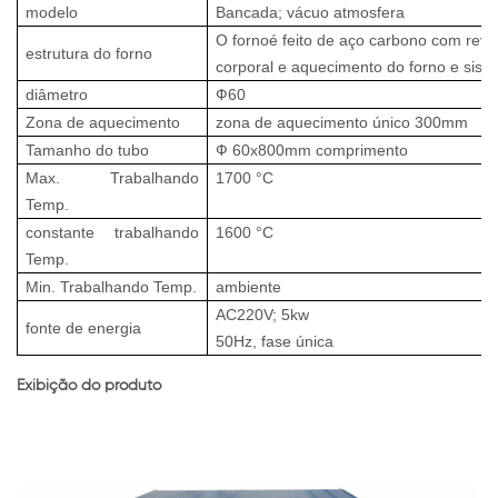
modelo
Bancada; vácuo atmosfera
O
forno
é feito de aço carbono com reve
estrutura do forno
corporal e aquecimento do forno e sis
diâmetro
Ф
60
Zona de aquecimento
zona de aquecimento único 300mm
Tamanho do tubo
Ф
60x800mm comprimento
Max. Trabalhando
1700
°
C
Temp.
constante
trabalhando
1600
°
C
Temp.
Min. Trabalhando Temp.
ambiente
AC220V; 5kw
fonte de energia
50Hz, fase única
Exibição do produto