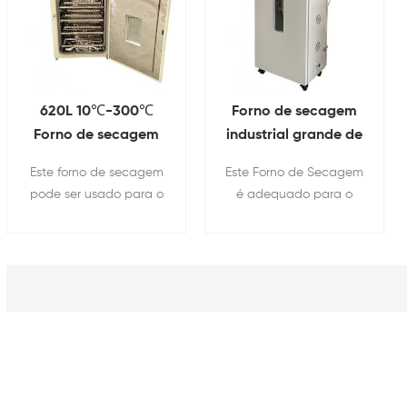
620L 10℃-300℃
Forno de secagem
Forno de secagem
industrial grande de
de aquecimento de
3 camadas 640L
Este forno de secagem
Este Forno de Secagem
4 camadas para
para eletrodo de
pode ser usado para o
é adequado para o
linha de produção
bateria
processo de produção
processo de cozimento
de bateria
da indústria de baterias
de peça de eletrodo de
de lítio de
bateria e célula de
equipamentos de
bateria a ser injetada
secagem a vácuo, a
no processo de
temperatura, o grau de
produção de bateria
vácuo, o tamanho do
de lítio.
estúdio e a altura da
barreira atendem ao