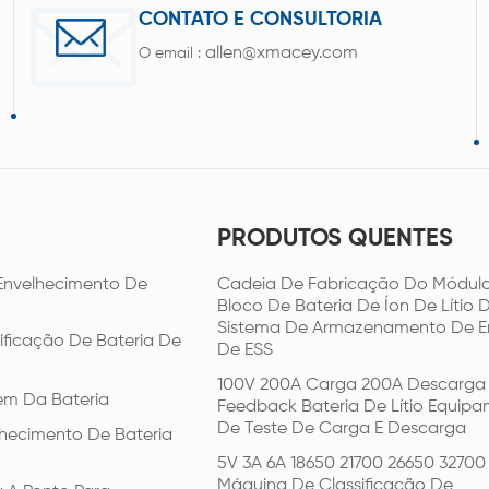
CONTATO E CONSULTORIA
allen@xmacey.com
O email :
PRODUTOS QUENTES
Envelhecimento De
Cadeia De Fabricação Do Módul
Bloco De Bateria De Íon De Lítio 
Sistema De Armazenamento De E
ificação De Bateria De
De ESS
100V 200A Carga 200A Descarga 
em Da Bateria
Feedback Bateria De Lítio Equip
De Teste De Carga E Descarga
hecimento De Bateria
5V 3A 6A 18650 21700 26650 32700
Máquina De Classificação De