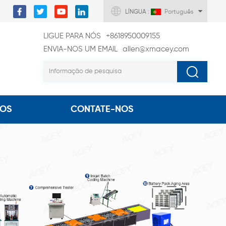
LÍNGUA :
Português
LIGUE PARA NÓS
+8618950009155
ENVIA-NOS UM EMAIL
allen@xmacey.com
EOS
CONTATE-NOS