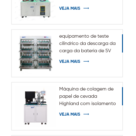
VEJA MAIS
equipamento de teste
cilíndrico da descarga da
carga da bateria de 5V
10A 20A 18650-32140
VEJA MAIS
Máquina de colagem de
papel de cevada
Highland com isolamento
automático para bateria
VEJA MAIS
cilíndrica 32140 33140