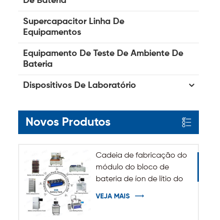
De Bateria
Supercapacitor Linha De
Equipamentos
Equipamento De Teste De Ambiente De
Bateria
Dispositivos De Laboratório
Novos Produtos
Cadeia de fabricação do
módulo do bloco de
bateria de íon de lítio do
sistema de
VEJA MAIS
armazenamento de
energia de ESS