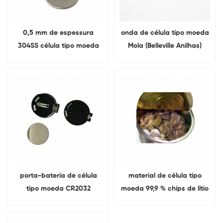
0,5 mm de espessura
onda de célula tipo moeda
304SS célula tipo moeda
Mola (Belleville Anilhas)
de aço inoxidável
Para CR2032 bateria
Espaçador
porta-bateria de célula
material de célula tipo
tipo moeda CR2032
moeda 99,9 % chips de lítio
retentor de bateria
grau de bateria de pureza