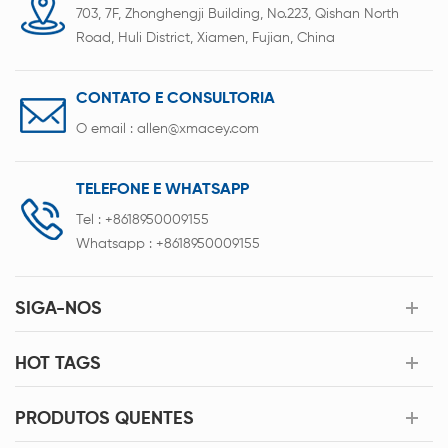
703, 7F, Zhonghengji Building, No.223, Qishan North
Road, Huli District, Xiamen, Fujian, China
CONTATO E CONSULTORIA
O email :
allen@xmacey.com
TELEFONE E WHATSAPP
Tel :
+8618950009155
Whatsapp :
+8618950009155
SIGA-NOS
HOT TAGS
PRODUTOS QUENTES