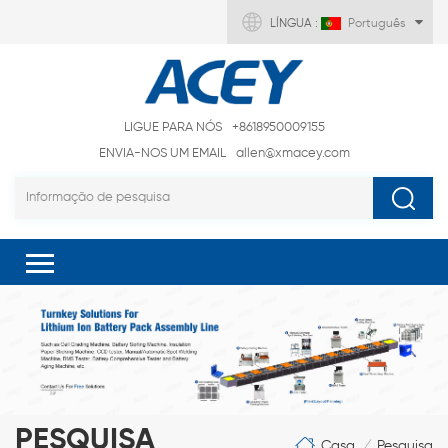
LÍNGUA :
Português
LIGUE PARA NÓS
+8618950009155
ENVIA-NOS UM EMAIL
allen@xmacey.com
PESQUISA
Casa
Pesquisa
/