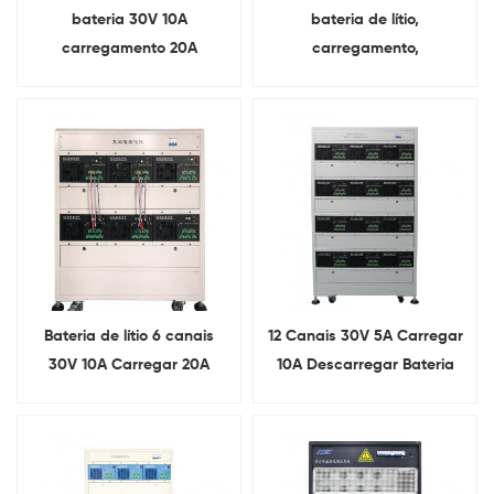
bateria 30V 10A
bateria de lítio,
carregamento 20A
carregamento,
descarregando máquina
descarregamento, ciclo,
de envelhecimento
teste, envelhecimento,
gabinete
Bateria de lítio 6 canais
12 Canais 30V 5A Carregar
30V 10A Carregar 20A
10A Descarregar Bateria
Descarregar Gabinete de
Testador de
envelhecimento
Envelhecimento