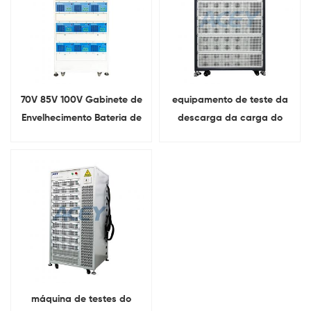
70V 85V 100V Gabinete de
equipamento de teste da
Envelhecimento Bateria de
descarga da carga do
Lítio Carregar Descarregar
bloco da bateria de 30V
Testador de
20A para a bateria de lítio
Envelhecimento
acidificada ao chumbo de
Ni-MH
máquina de testes do