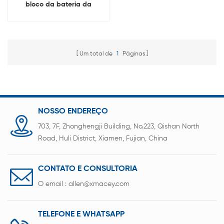
bloco da bateria da
descarga da carga 10A de
60V 10A
Um total de
1
Páginas
NOSSO ENDEREÇO
703, 7F, Zhonghengji Building, No.223, Qishan North
Road, Huli District, Xiamen, Fujian, China
CONTATO E CONSULTORIA
O email :
allen@xmacey.com
TELEFONE E WHATSAPP