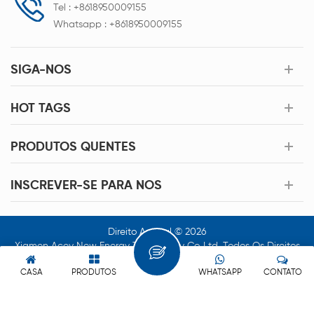
Tel :
+8618950009155
Whatsapp :
+8618950009155
SIGA-NOS
HOT TAGS
PRODUTOS QUENTES
INSCREVER-SE PARA NOS
Direito Autoral © 2026
Xiamen Acey New Energy Technology Co.,Ltd. Todos Os Direitos
Reservados.
CASA
PRODUTOS
WHATSAPP
CONTATO