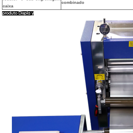
combinado
caixa
produto Displa
y