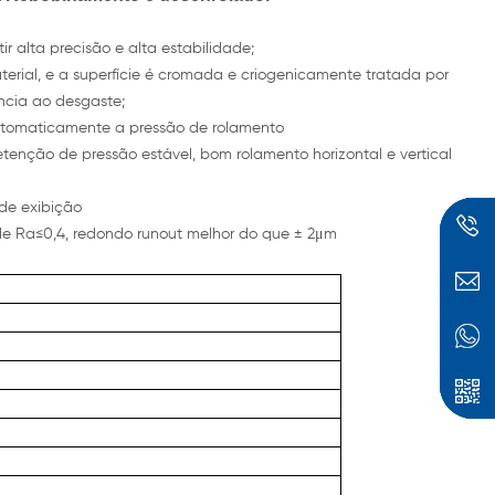
r alta precisão e alta estabilidade;
terial, e a superfície é cromada e criogenicamente tratada por
ência ao desgaste;
automaticamente a pressão de rolamento
retenção de pressão estável, bom rolamento horizontal e vertical
 de exibição
ade Ra≤0,4, redondo runout melhor do que ± 2μm
dig