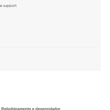
me support
l
ia Rebobinamento e desenrolador