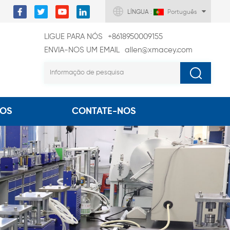
LÍNGUA :
Português
LIGUE PARA NÓS
+8618950009155
ENVIA-NOS UM EMAIL
allen@xmacey.com
EOS
CONTATE-NOS