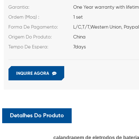
Garantia:
One Year warranty with lifeti
Ordem (Moq) :
1 set
Forma De Pagamento:
L/C,T/T,Western Union, Paypa
Origem Do Produto:
China
Tempo De Espera:
7days
INQUIRE AGORA
Detalhes Do Produto
calandragem de eletrodos de bater