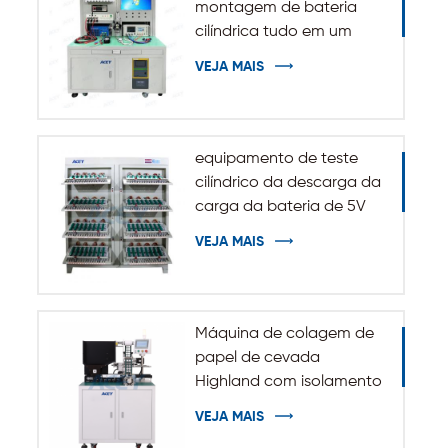
montagem de bateria
cilíndrica tudo em um
VEJA MAIS
equipamento de teste
cilíndrico da descarga da
carga da bateria de 5V
10A 20A 18650-32140
VEJA MAIS
Máquina de colagem de
papel de cevada
Highland com isolamento
automático para bateria
VEJA MAIS
cilíndrica 32140 33140