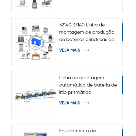
armazenamento de
energia de ESS
32140 33140 Linha de
montagem de produção
de baterias cilíndricas de
íons de lítio
VEJA MAIS
Linha de montagem
automática de bateria de
lítio prismática
VEJA MAIS
Equipamento de