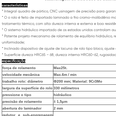
características
* Integral quadro de pórtico, CNC usinagem de precisão para garanti
* O o rolo é feito de importado laminado a frio cromo-molibdênio ma
tratamento térmico, com alta dureza interna e externa e boa resist
* O sistema hidráulico importado de os estados unidos controlam 
* Patente projeto mecanismo de rolamento de equilíbrio hidráulico, 
uniformidade;
* Inclinado dispositivo de ajuste de lacuna de rolo tipo bloco, ajuste
* Superfície dureza HRC65 ~ 68, dureza interna HRC60-62, rugosid
especificação
força de rolamento
Max25t.
velocidade mecânica
Max.6m / min
trabalho rolo: diâmetro
Ф200 mm; Material: 9Cr3Mo
largura da superfície do rolo
330 milímetros
pressione o tipo
hidráulico
precisão de rolamento
± 1,5μm
abertura do laminador
2 mm
redutor e sub-engrenagem