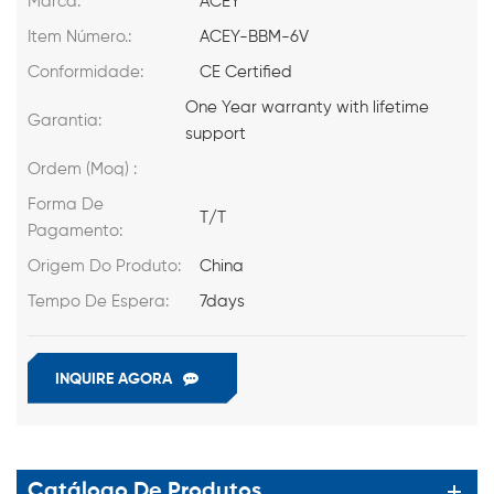
Marca:
ACEY
Item Número.:
ACEY-BBM-6V
Conformidade:
CE Certified
One Year warranty with lifetime
Garantia:
support
Ordem (Moq) :
Forma De
T/T
Pagamento:
Origem Do Produto:
China
Tempo De Espera:
7days
INQUIRE AGORA
Catálogo De Produtos