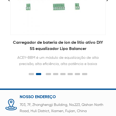
IY
Circuito balanceador ativo de bateria de íon
de lítio 6S para baterias de armazenamento
O balanceador de bateria ACEY pode manter a
diferença de voltagem de cada célula dentro de
10mv. Prolongar a vida útil da bateria 2-3 vezes.
Sem limitação de capacidade, voltagem e tipo de
bateria.
NOSSO ENDEREÇO
703, 7F, Zhonghengji Building, No.223, Qishan North
Road, Huli District, Xiamen, Fujian, China