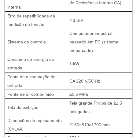
de Resistência Interna CA)
interna
Erro de repetibilidade da
< 1 mV
medição de tensão
Computador industrial
Sistema de controle
baseado em PC (sistema
embarcado)
Consumo de energia de
1 kW
entrada
Fonte de alimentação de
CA 220 V/50 Hz
entrada
Fonte de ar comprimido
≥0,6 MPa
Tela grande Philips de 21,5
Tela de exibição
polegadas
Dimensões do equipamento
2150×810×1700 mm
(C×L×A)