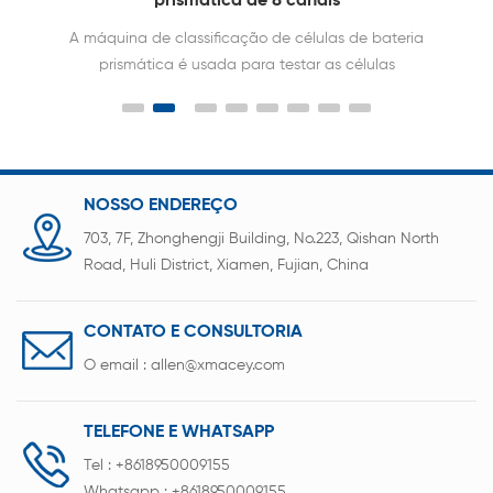
s
prismática de 8 canais
A máquina de classificação de células de bateria
prismática é usada para testar as células
prismáticas a fim de classificá-las em grupos
correspondentes.
NOSSO ENDEREÇO
703, 7F, Zhonghengji Building, No.223, Qishan North
Road, Huli District, Xiamen, Fujian, China
CONTATO E CONSULTORIA
O email :
allen@xmacey.com
TELEFONE E WHATSAPP
Tel :
+8618950009155
Whatsapp :
+8618950009155