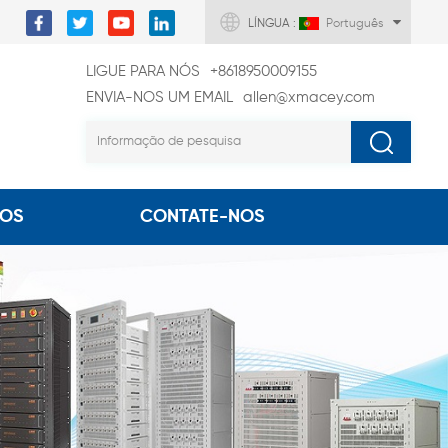
LÍNGUA :
Português
LIGUE PARA NÓS
+8618950009155
ENVIA-NOS UM EMAIL
allen@xmacey.com
EOS
CONTATE-NOS