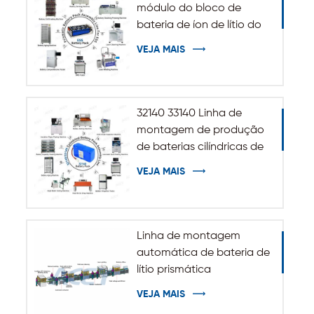
módulo do bloco de
bateria de íon de lítio do
sistema de
VEJA MAIS
armazenamento de
energia de ESS
32140 33140 Linha de
montagem de produção
de baterias cilíndricas de
íons de lítio
VEJA MAIS
Linha de montagem
automática de bateria de
lítio prismática
VEJA MAIS