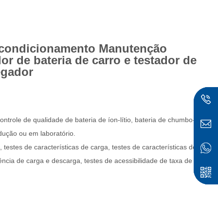
Recondicionamento Manutenção
 de bateria de carro e testador de
egador
controle de qualidade de bateria de íon-lítio, bateria de chumbo-
odução ou em laboratório.
, testes de características de carga, testes de características de
ência de carga e descarga, testes de acessibilidade de taxa de
dig