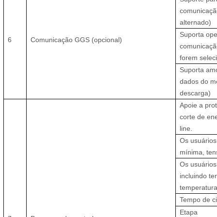
comunicação
alternado)
Suporta ope
6
Comunicação GGS
(opcional)
comunicaçã
forem selec
Suporta amo
dados do me
descarga)
Apoie a pro
corte de en
line.
Os usuários
mínima, ten
Os usuários
incluindo t
temperatur
Tempo de ci
Etapa