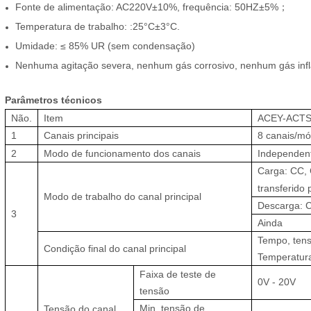
Fonte de alimentação: AC220V±10%, frequência: 50HZ±5%；
Temperatura de trabalho: :25°C±3°C.
Umidade: ≤ 85% UR (sem condensação)
Nenhuma agitação severa, nenhum gás corrosivo, nenhum gás infl
Parâmetros
técnicos
Não.
Item
ACEY-ACTS
1
Canais principais
8
canais/mó
2
Modo de funcionamento dos canais
Independen
Carga: CC,
transferido
Modo de trabalho do canal principal
Descarga: 
3
Ainda
Tempo, tensã
Condição final do canal principal
Temperatura
Faixa de teste de
0V
-
20V
tensão
Min. tensão de
Tensão do canal