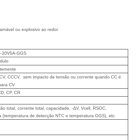
amável ou explosivo ao redor.
-20V5A-GGS
dulo
temente
 CV, CCCV,
sem impacto de tensão ou corrente quando CC é
 para CV
CD, CP, CR
o total, corrente total, capacidade, -ΔV, Vcell, RSOC,
 (temperatura de detecção NTC e temperatura GGS), etc.