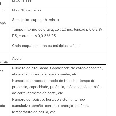
Máx.
9.999
l
ado
Máx. 10 camadas
Sem limite, suporte h, min, s
tapa
Tempo máximo de gravação
:
10 ms, tensão
≤
0,0
2
%
FS, corrente
≤
0,0
2
% FS
Cada etapa tem uma ou múltiplas saídas
Apoiar
arras
Número de circulação. Capacidade de carga/descarga,
los
eficiência, potência e tensão média, etc.
Número do processo, modo de trabalho, tempo de
processo, capacidade, potência, média tensão, tensão
de corte, corrente de corte, etc.
Número de registro, hora do sistema, tempo
hada
cumulativo, tensão, corrente, energia, potência,
temperatura da célula, etc.