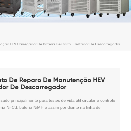
enção HEV Carregador De Bateria De Carro E Testador De Descarregador
ento De Reparo De Manutenção HEV
ador De Descarregador
o principalmente para testes de vida útil circular e controle
eria Ni-Cd, bateria NiMH e assim por diante na linha de