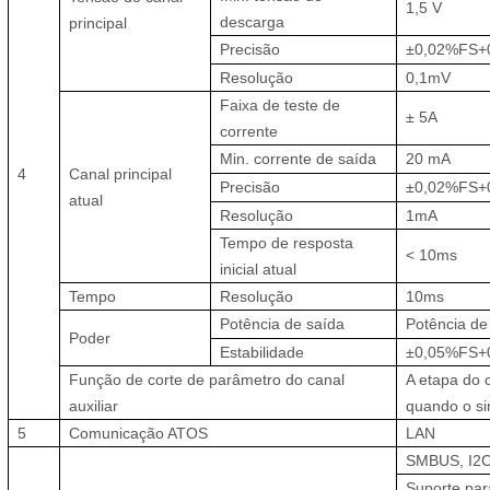
1,5
V
descarga
principal
Precisão
±0,02%FS+
Resolução
0,1mV
Faixa de teste de
±
5A
corrente
Min. corrente de saída
20
mA
4
Canal principal
Precisão
±0,02%FS+
atual
Resolução
1mA
Tempo de resposta
<
10ms
inicial atual
Tempo
Resolução
10ms
Potência de saída
Potência de
Poder
Estabilidade
±0,05%FS+
Função de corte de parâmetro do canal
A etapa do c
auxiliar
quando o si
5
Comunicação ATOS
LAN
SMBUS, I2
Suporte par