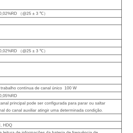
0,02%RD
（
@25
±
3
℃）
0,02%RD
（
@25
±
3
℃）
 trabalho contínua de canal único
100
W
0,05%RD
anal principal pode ser configurada para parar ou saltar
nal do canal auxiliar atingir uma determinada condição.
C, HDQ
a leitura de informações da bateria de frequência de