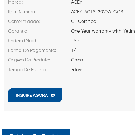
Marca:
ACEY
Item Número.:
ACEY-ACTS-20V5A-GGS
Conformidade:
CE Certified
Garantia:
One Year warranty with lifeti
Ordem (Moq) :
1 Set
Forma De Pagamento:
T/T
Origem Do Produto:
China
Tempo De Espera:
7days
INQUIRE AGORA