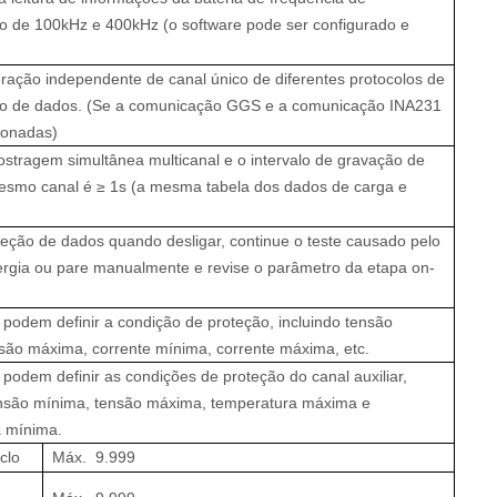
 de 100kHz e 400kHz (o software pode ser configurado e
ração independente de canal único de diferentes protocolos de
o de dados. (Se a comunicação GGS e a comunicação INA231
ionadas)
stragem simultânea multicanal e o intervalo de gravação de
smo canal é ≥ 1s (a mesma tabela dos dados de carga e
teção de dados quando desligar, continue o teste causado pelo
ergia ou pare manualmente e revise o parâmetro da etapa on-
 podem definir a condição de proteção, incluindo tensão
são máxima, corrente mínima, corrente máxima, etc.
 podem definir as condições de proteção do canal auxiliar,
ensão mínima, tensão máxima, temperatura máxima e
a mínima.
clo
Máx.
9.999