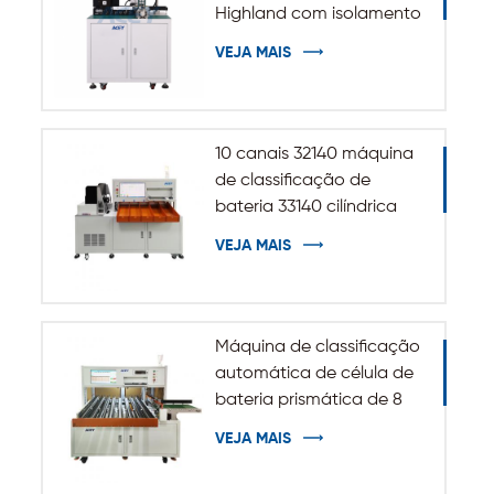
Highland com isolamento
automático para bateria
VEJA MAIS
cilíndrica 32140 33140
10 canais 32140 máquina
de classificação de
bateria 33140 cilíndrica
VEJA MAIS
Máquina de classificação
automática de célula de
bateria prismática de 8
canais
VEJA MAIS