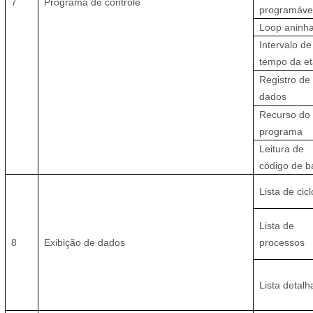
7
Programa de controle
programáve
Loop aninh
Intervalo de
tempo da e
Registro de
dados
Recurso do
programa
Leitura de
código de b
Lista de cic
Lista de
8
Exibição de dados
processos
Lista detal