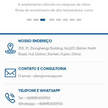
aquecimento
é amplamente utilizado na pesquisa de vários
filmes de revestimento de alta temperatura, como
filmes de cerâmica, filmes de cristal, filmes de
material de bateria e especial nano filmes; pode
se adaptar ao desenvolvimento da ciência e da
tecnologia para a formação de filmes sob
condições de alta temperatura no futuro.
NOSSO ENDEREÇO
703, 7F, Zhonghengji Building, No.223, Qishan North
Road, Huli District, Xiamen, Fujian, China
CONTATO E CONSULTORIA
O email :
allen@xmacey.com
TELEFONE E WHATSAPP
Tel :
+8618950009155
Whatsapp :
+8618950009155