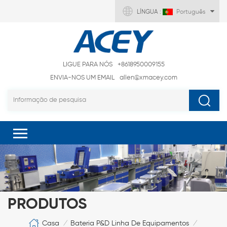
LÍNGUA :
Português
LIGUE PARA NÓS
+8618950009155
ENVIA-NOS UM EMAIL
allen@xmacey.com
PRODUTOS
Casa
Bateria P&D Linha De Equipamentos
/
/