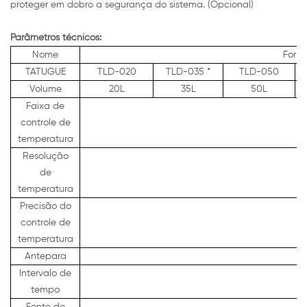
proteger em dobro a segurança do sistema. (Opcional)
Parâmetros técnicos:
Nome
Forn
TATUGUE
TLD-020
TLD-035 *
TLD-050
Volume
20L
35L
50L
Faixa de
controle de
temperatura
Resolução
de
temperatura
Precisão do
controle de
temperatura
Antepara
Intervalo de
tempo