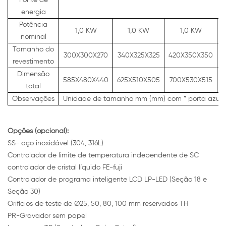
Fonte de
energia
Potência
1,0 KW
1,0 KW
1,0 KW
nominal
Tamanho do
300X300X270
340X325X325
420X350X350
4
revestimento
Dimensão
585X480X440
625X510X505
700X530X515
total
Observações
Unidade de tamanho mm (mm) com * porta azul
Opções
(opcional):
SS- aço inoxidável (304, 316L)
Controlador de limite de temperatura independente de SC
controlador de cristal líquido FE-fuji
Controlador de programa inteligente LCD LP-LED (Seção 18 e
Seção 30)
Orifícios de teste de Ø25, 50, 80, 100 mm reservados TH
PR-Gravador sem papel