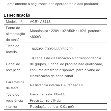
amplamente a segurança dos operadores e dos produtos;
Especificação
Modelo nº.
ACEY-AS11S
Fonte de
Monofásico ~220V±10%/50Hz±10%, potência
alimentação
<800W
de tensão
Tipos de
18650/21700/26650/32700
bateria
10 canais de classificação e correspondência
Canal de
de grupos, 1 canal de produto não qualificado,
recepção
conjunto arbitrário disponível para o valor de
classificação de cada canal.
Parâmetros
Resistência interna CA, tensão CC
de teste
Faixa de teste: 80mΩ,
Teste de
resistência
Precisão: ±0,5%rdg
interna
Resolução de tela: 0,01 mΩ