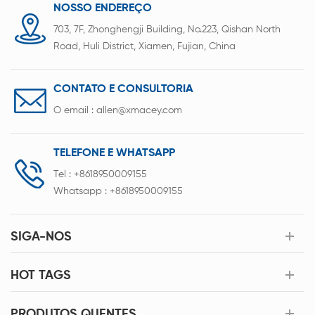
capacidade de 3.200 unidades/hora e integração
NOSSO ENDEREÇO
perfeita com o sistema MES, oferece uma solução
703, 7F, Zhonghengji Building, No.223, Qishan North
flexível e pronta para a Indústria 4.0 para a
Road, Huli District, Xiamen, Fujian, China
montagem profissional de baterias.
CONTATO E CONSULTORIA
O email :
allen@xmacey.com
TELEFONE E WHATSAPP
Tel :
+8618950009155
Whatsapp :
+8618950009155
SIGA-NOS
HOT TAGS
PRODUTOS QUENTES