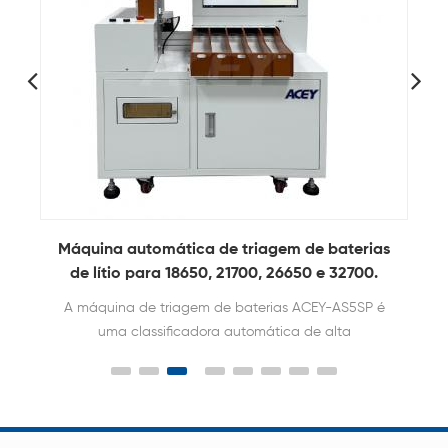
Máquina automática de triagem de baterias
e
de lítio para 18650, 21700, 26650 e 32700.
A máquina de triagem de baterias ACEY-AS5SP é
uma classificadora automática de alta
velocidade, controlada por computador, projetada
para a triagem precisa e rastreabilidade de
dados de OCV e ACIR de células cilíndricas como
18650, 21700, 26650, 32650 e 32700. Com